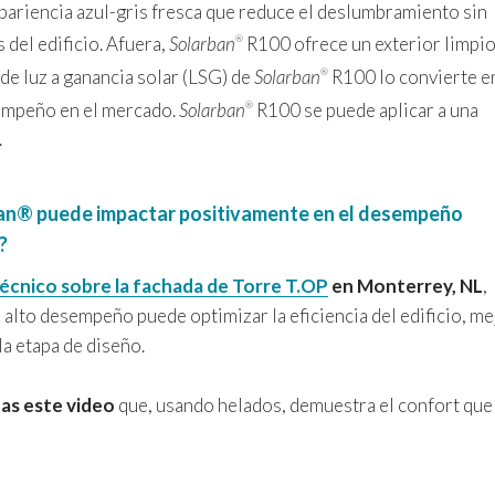
ariencia azul-gris fresca que reduce el deslumbramiento sin
 del edificio. Afuera,
Solarban
R100 ofrece un exterior limpio
®
 de luz a ganancia solar (LSG) de
Solarban
R100 lo convierte e
®
sempeño en el mercado.
Solarban
R100 se puede aplicar a una
®
.
ban® puede impactar positivamente en el desempeño
?
écnico sobre la fachada de Torre T.OP
en Monterrey, NL
,
 alto desempeño puede optimizar la eficiencia del edificio, m
la etapa de diseño.
das este video
que, usando helados, demuestra el confort que