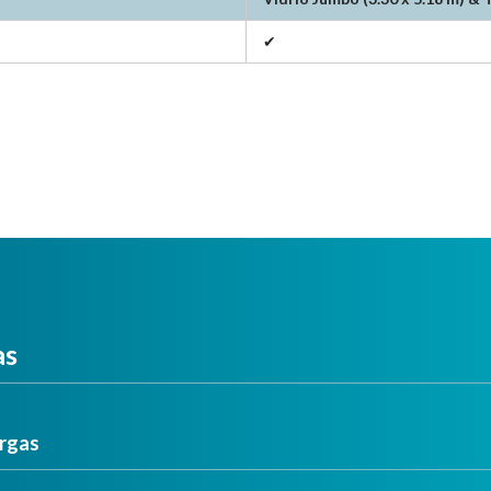
✔
as
rgas