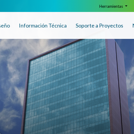
Herramientas
seño
Info
rmación
Técnica
Soporte a Proyectos