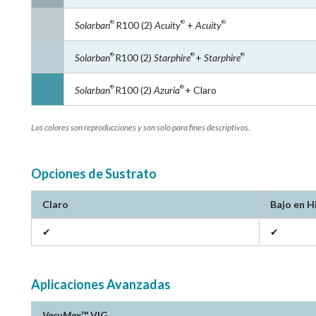
Solarban
R100 (2)
Acuity
+
Acuity
®
®
®
Solarban
R100 (2)
Starphire
+
Starphire
®
®
®
Solarban
R100 (2)
Azuria
+ Claro
®
®
Los colores son reproducciones y son solo para fines descriptivos.
Opciones de Sustrato
Claro
Bajo en H
✔
✔
Aplicaciones Avanzadas
VacuMax
™ VIG