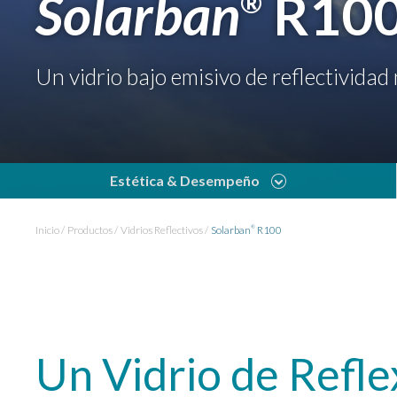
Solarban
R10
®
Un vidrio bajo emisivo de reflectividad 
Estética & Desempeño
Inicio
Productos
Vidrios Reflectivos
Solarban
R100
®
Un Vidrio de Refle