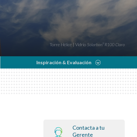
Torre Hélice | Vidrio
Solarban
R100 Claro
®
Inspiración & Evaluación
Contacta a tu
Gerente