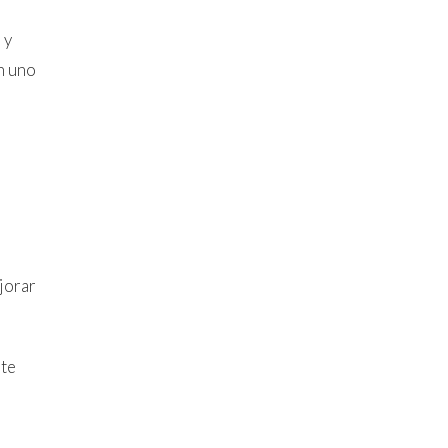
 y
n uno
ejorar
 te