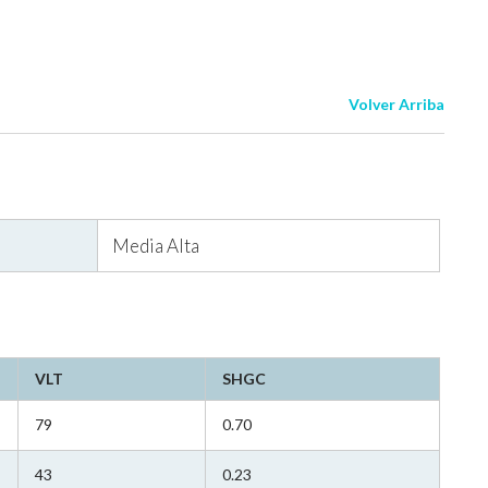
Volver Arriba
Media Alta
VLT
SHGC
79
0.70
43
0.23