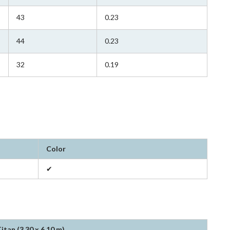
43
0.23
44
0.23
32
0.19
Color
✔
itan (3.30 x 6.10 m)