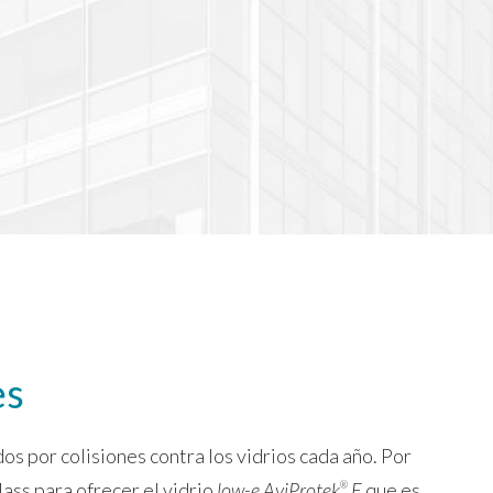
es
s por colisiones contra los vidrios cada año. Por
ass para ofrecer el vidrio
low-e AviProtek
E
que es
®