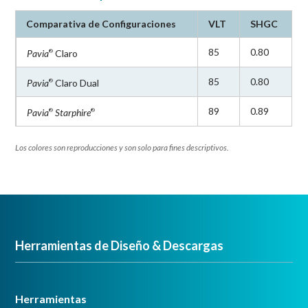
desde los 3 mm hasta los 12 mm, y se encuentra
Comparativa de Configuraciones
VLT
SHGC
disponible en 8 diseños distintos: sencillo (1 cara), dual
85
0.80
Pavia
Claro
®
(2 caras), malla, ventus, lluvia, ajedrez, y
espejo.
*Algunos diseños se realizan sobre pedido
85
0.80
Pavia
Claro Dual
®
mínimo, consulta con tu representante Vitro.
89
0.89
Pavia
Starphire
®
®
Los colores son reproducciones y son solo para fines descriptivos.
Herramientas de Diseño & Descargas
Herramientas