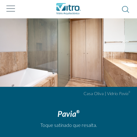
Casa Oliva | Vidrio
Pavia
®
Pavia
®
Toque satinado que resalta.