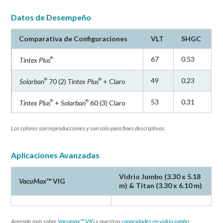
Datos de Desempeño
Comparativa de Configuraciones
VLT
SHGC
67
0.53
Tintex Plus
®
49
0.23
Solarban
70 (2)
Tintex Plus
+ Claro
®
®
53
0.31
Tintex Plus
+
Solarban
60 (3) Claro
®
®
Los colores son reproducciones y son solo para fines descriptivos.
Aplicaciones Avanzadas
Vidrio Jumbo (3.30 x 5.18
VacuMax
™ VIG
m) & Titan (3.30 x 6.10 m)
Aprende más sobre
Vacumax™ VIG
y nuestras
capacidades en vidrio jumbo.