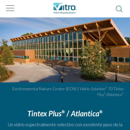
Environmental Nature Center (ECN) | Vidrio
Solarban
70
Tintex
®
Plus
/
Atlantica
®
®
Tintex Plus
/
Atlantica
®
®
Un vidrio espectralmente selectivo con excelente paso de la