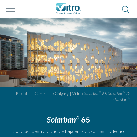
Biblioteca Central de Calgary | Vidrio
Solarban
65 Solarban
72
®
®
Starphire
®
Solarban
65
®
Conoce nuestro vidrio de baja emisividad más moderno.