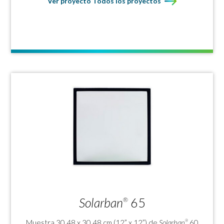
Ver proyecto Todos los proyectos
Solarban
65
®
Muestra 30.48 x 30.48 cm (12” x 12”) de
Solarban
60
®