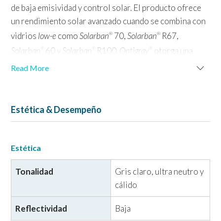
de baja emisividad y control solar. El producto ofrece
un rendimiento solar avanzado cuando se combina con
vidrios
low-e
como
Solarban
70,
Solarban
R67,
®
®
Solarban
60 y
Solarban
R100.
Optigray
otorga una
®
®
®
proporción de ganancia solar con respecto a la luz
Read More
(LSG) de hasta de 1.96, con transmisión de luz visible
(VLT) de entre el 29% y el 50%, según el vidrio
Solarban
que se especifique.
®
Estética & Desempeño
Estética
Tonalidad
Gris claro, ultra neutro y
cálido
Reflectividad
Baja