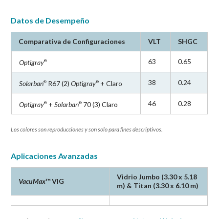
Datos de Desempeño
Comparativa de Configuraciones
VLT
SHGC
63
0.65
Optigray
®
38
0.24
Solarban
R67 (2)
Optigray
+ Claro
®
®
46
0.28
Optigray
+
Solarban
70 (3) Claro
®
®
Los colores son reproducciones y son solo para fines descriptivos.
Aplicaciones Avanzadas
Vidrio Jumbo (3.30 x 5.18
VacuMax
™ VIG
m) & Titan (3.30 x 6.10 m)