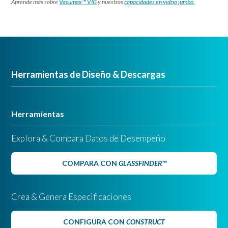
Aprende más sobre
Vacumax™ VIG
y nuestras
capacidades en vidrio jumbo.
Herramientas de Diseño & Descargas
Herramientas
Explora & Compara Datos de Desempeño
COMPARA CON
GLASSFINDER™
Crea & Genera Especificaciones
CONFIGURA CON
CONSTRUCT