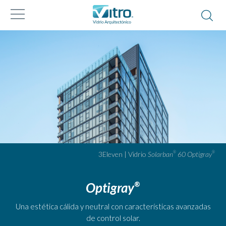
3Eleven | Vidrio
Solarban
60
Optigray
®
®
Optigray
®
Una estética cálida y neutral con características avanzadas
de control solar.