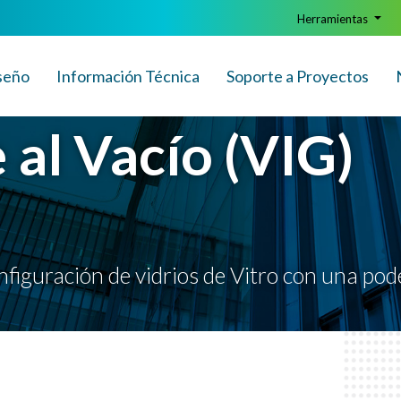
Herramientas
seño
Info
rmación
Técnica
Soporte a Proyectos
 al Vacío (VIG)
nfiguración de vidrios de Vitro con una po