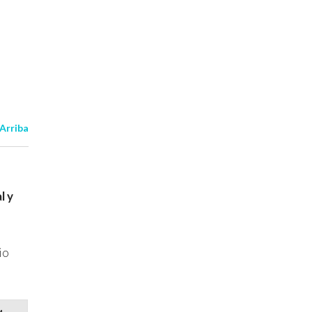
 Arriba
l y
io