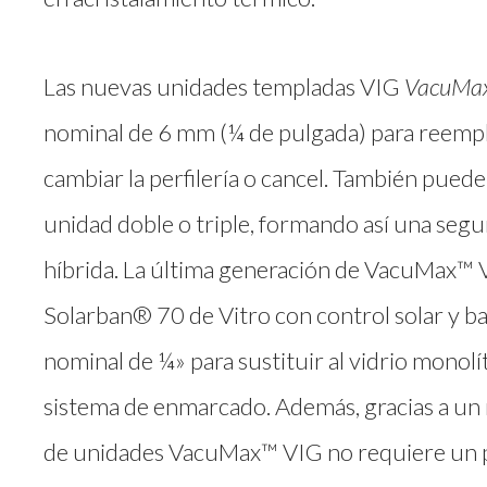
Las nuevas unidades templadas VIG
VacuMa
nominal de 6 mm (¼ de pulgada) para reempla
cambiar la perfilería o cancel. También puede
unidad doble o triple, formando así una segu
híbrida. La última generación de VacuMax™ V
Solarban® 70 de Vitro con control solar y baj
nominal de ¼» para sustituir al vidrio monolí
sistema de enmarcado. Además, gracias a un 
de unidades VacuMax™ VIG no requiere un pu