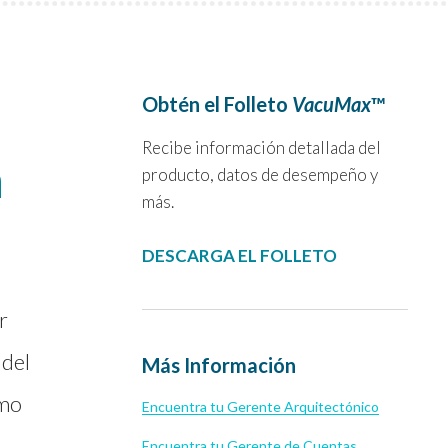
Obtén el Folleto
VacuMax
™
Recibe información detallada del
n
producto, datos de desempeño y
más.
DESCARGA EL FOLLETO
r
 del
Más Información
imo
Encuentra tu Gerente Arquitectónico
Encuentra tu Gerente de Cuentas