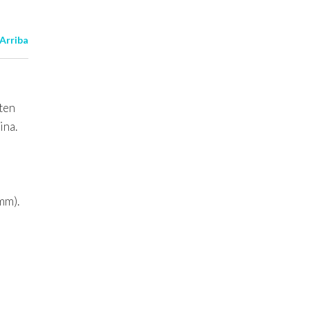
 Arriba
iten
ina.
mm).