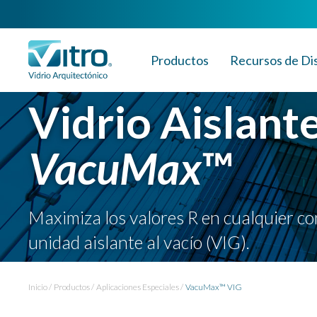
Productos
Recursos de Di
Vidrio Aislante
VacuMax
™
Maximiza los valores R en cualquier co
unidad aislante al vacío (VIG).
Inicio
Productos
Aplicaciones Especiales
VacuMax™ VIG