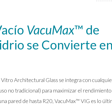
Vacío
VacuMax
™ de
idrio se Convierte e
 Vitro Architectural Glass se integra con cualquie
luso no tradicional) para maximizar el rendimiento
e una pared de hasta R20, VacuMax™ VIG es lo últ