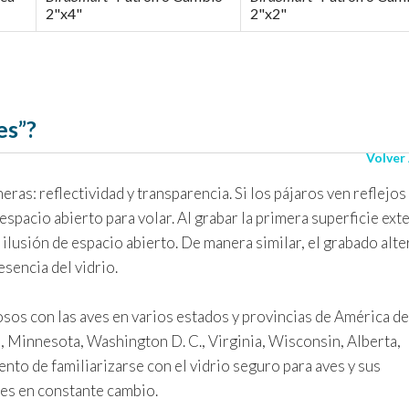
2"x4"
2"x2"
es”?
Volver
ras: reflectividad y transparencia. Si los pájaros ven reflejos
 espacio abierto para volar. Al grabar la primera superficie ext
a ilusión de espacio abierto. De manera similar, el grabado alte
esencia del vidrio.
os con las aves en varios estados y provincias de América de
n, Minnesota, Washington D. C., Virginia, Wisconsin, Alberta,
to de familiarizarse con el vidrio seguro para aves y sus
nes en constante cambio.