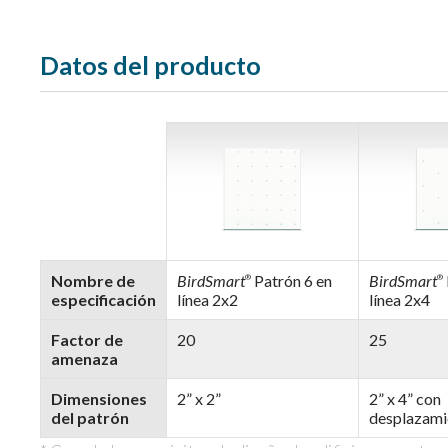
Datos del producto
Nombre de
BirdSmart
Patrón 6 en
BirdSmart
®
®
especificación
línea 2x2
línea 2x4
Factor de
20
25
amenaza
Dimensiones
2” x 2”
2” x 4” con
del patrón
desplazami