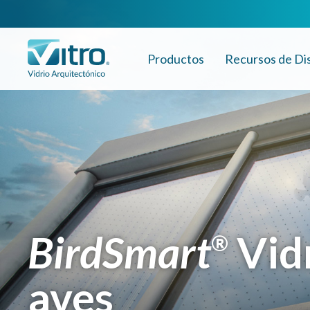
Productos
Recursos de Di
BirdSmart
Vidr
®
aves