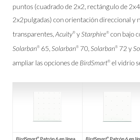
puntos (cuadrado de 2x2, rectángulo de 2x4
2x2pulgadas) con orientación direccional y no
transparentes,
Acuity
y
Starphire
con bajo c
®
®
Solarban
65,
Solarban
70,
Solarban
72 y
So
®
®
®
ampliar las opciones de
BirdSmart
el vidrio 
®
BirdSmart
Patrón 6 en línea
BirdSmart
Patrón 6 en lí
®
®