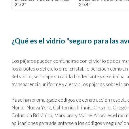
2"x2"
2"x4"
¿Qué es el vidrio “seguro para las av
Los pájaros pueden confundirse con el vidrio de dos mane
los árboles o del cielo en el cristal, lo perciben como un
del vidrio, se rompe su calidad reflectante y se elimina l
transparencia uniforme y alerta a los pájaros sobre la pr
Ya se han promulgado códigos de construcción respetuos
Norte: Nueva York, California, Illinois, Ontario, Oregó
Columbia Británica, Maryland y Maine. Ahora es el momen
aplicaciones para adelantarse a los códigos y regulacio