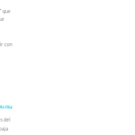
” que
ue
ir con
 Arriba
s del
baja