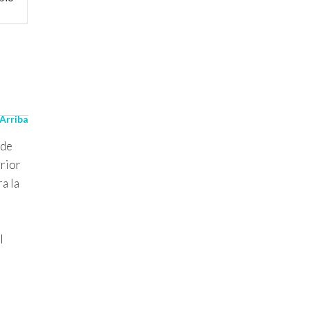
 Arriba
 de
erior
ra la
l