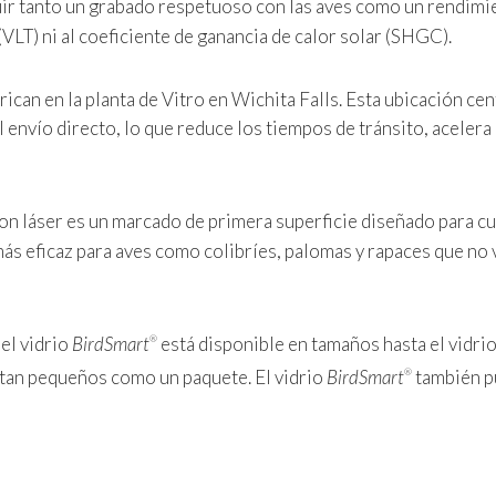
guir tanto un grabado respetuoso con las aves como un rendimi
e (VLT) ni al coeficiente de ganancia de calor solar (SHGC).
rican en la planta de Vitro en Wichita Falls. Esta ubicación cen
 envío directo, lo que reduce los tiempos de tránsito, acelera 
con láser es un marcado de primera superficie diseñado para c
más eficaz para aves como colibríes, palomas y rapaces que no
el vidrio
BirdSmart
está disponible en tamaños hasta el vidri
®
tan pequeños como un paquete. El vidrio
BirdSmart
también 
®