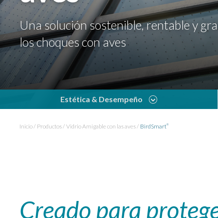
Una solución sostenible, rentable y gra
los choques con aves
Estética & Desempeño
Inicio
Productos
Vidrio Amigable con las aves
BirdSmart
®
Creado para proteg