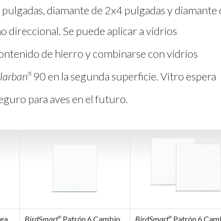
 pulgadas, diamante de 2x4 pulgadas y diamante
 direccional. Se puede aplicar a vidrios
ontenido de hierro y combinarse con vidrios
larban
90 en la segunda superficie. Vitro espera
®
seguro para aves en el futuro.
nea
BirdSmart
Patrón 6 Cambio
BirdSmart
Patrón 6 Cam
®
®