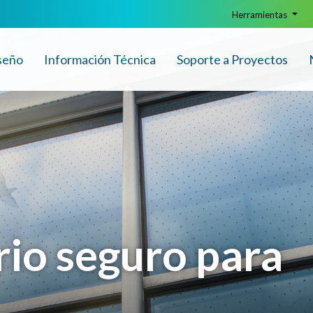
Herramientas
seño
Info
rmación
Técnica
Soporte a Proyectos
io seguro para