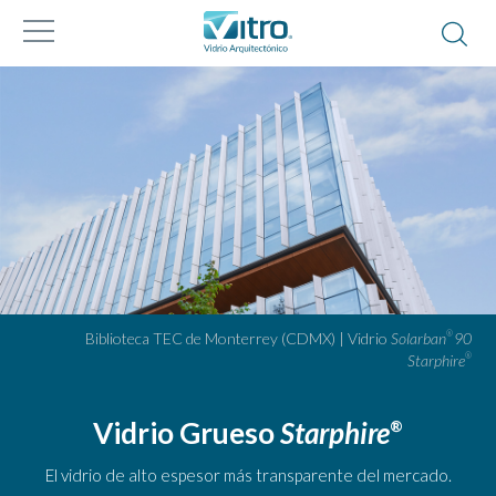
Biblioteca TEC de Monterrey (CDMX) | Vidrio
Solarban
90
®
Starphire
®
Vidrio Grueso
Starphire
®
El vidrio de alto espesor más transparente del mercado.