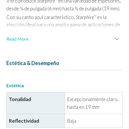
Vitro produce
Starphire
en una variedad de espesores,
desde ¼ de pulgada (6 mm) hasta ¾ de pulgada (19 mm).
Con su canto azul característico,
Starphire
es la
®
elección ideal para una amplia gama de aplicaciones de
vidrio de altos espesores.
Read More
Entradas y Escaparates
Starphire
ofrece una opción de acristalamiento para
®
Estética & Desempeño
accesos o frentes de tienda, redefiniendo el concepto
de elegancia. Es la solución ideal para hacer brillar tu
entrada o escaparate y dejar que resalten los
Estética
verdaderos colores de los productos, pantallas y
logotipos. Los vestíbulos y las áreas de recepción se
Tonalidad
Excepcionalmente claro,
vuelven impresionantes con el brillo poco común de
hasta en 19 mm
Starphire
. Además, las puertas de vidrio hechas en
®
Reflectividad
Baja
Starphire
fijan una nueva norma gracias a su
®