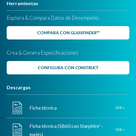
Herramientas
Explora & Compara Datos de Desempeño
COMPARA CON
GLASSFINDER™
Crea & Genera Especificaciones
CONFIGURA CON
CONSTRUCT
Descargas
Ficha técnica
VER »
Ficha técnica (SB60 con Starphire
-
®
VER »
inglés)