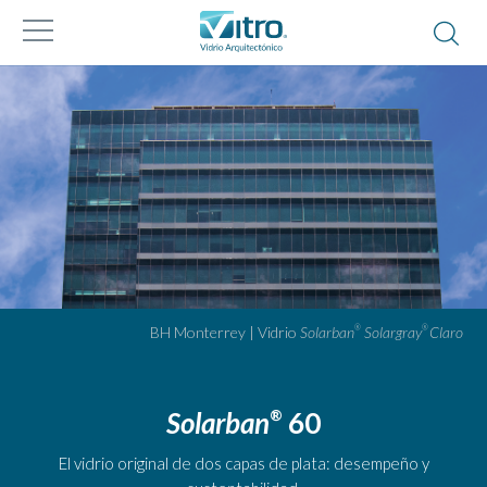
BH Monterrey | Vidrio
Solarban
Solargray
Claro
®
®
Solarban
60
®
El vidrio original de dos capas de plata: desempeño y