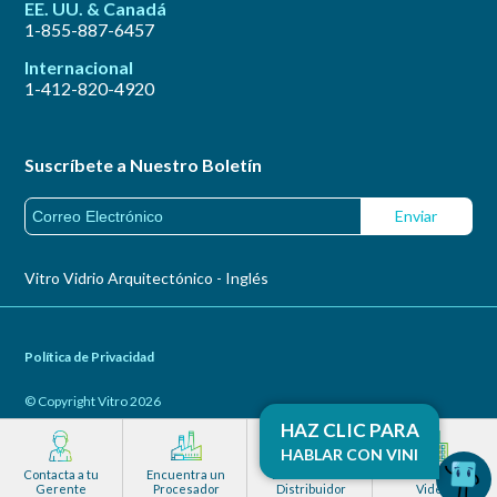
EE. UU. & Canadá
1-855-887-6457
Internacional
1-412-820-4920
Suscríbete a Nuestro Boletín
Vitro Vidrio Arquitectónico - Inglés
Política de Privacidad
© Copyright Vitro 2026
HAZ CLIC PARA
HABLAR CON VINI
Volver Arriba
Contacta a tu
Encuentra un
Encuentra un
Ver Galería de
Gerente
Procesador
Distribuidor
Videos