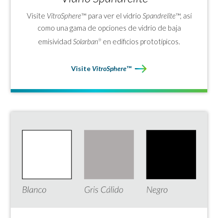
Espesor base
Vidrio claro – 6mm
Visite
VitroSphere
™ para ver el vidrio
Spandrelite
™, así
Aplicaciones
Vidrio spandrel, vidrio pintado
como una gama de opciones de vidrio de baja
base agua
emisividad
Solarban
en edificios prototípicos.
®
Fabricación
Debe templarse
Visite
VitroSphere
™
Tamaño disponible
2.43m x 3.30m
Tipo de vidrio
Vidrio pintado
Opciones de
Monolítico, laminado, insulado
fabricación