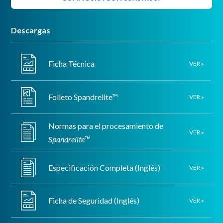
durabilidad y resistencia
.
Descargas
Grandes
ahorros en tiempos
y procesos de
producción.
Ficha Técnica
VER »
Tratamiento térmico para el desempeño
Folleto Spandrelite™
VER »
Al elegir vidrio Spandrelite™ de Vitro Vidrio
Arquitectónico tendrás un producto listo para
templarse expandiendo su durabilidad y resistencia, lo
Normas para el procesamiento de
VER »
que representa
ahorros significativos en tiempos y
Spandrelite
™
procesos de producción
. ¿El resultado? Diseños
arquitectónicos estéticamente vanguardistas y
Especificación Completa (Inglés)
VER »
elegantes con un producto de calidad y amigable con el
medio ambiente.
Ficha de Seguridad (Inglés)
VER »
Impulsa el Diseño Sustentable