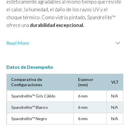
estéticamente agradables al mismo tiempo que resiste
el calor, la humedad, el daño de los rayos UV y el
choque térmico. Como vidrio pintado, Spandrelite™
ofrece una
durabilidad excepcional.
El vidrio Spandrelite™
está disponible en tres colores versátiles: Negro,
Read More
Blanco y Gris Cálido.
Datos de Desempeño
Comparativa de
Espesor
VLT
Configuraciones
(mm)
Spandrelite™ Gris Cálido
6 mm
N/A
Combina
el vidrio Spandrelite™ en la 4ta superficie con el
Spandrelite™ Blanco
6 mm
N/A
vidrio de vista para obtener una fachada hermosa y
Spandrelite™ Negro
6 mm
N/A
duradera que se destaque. Sus colores se realizan bajo un
proceso 100% controlado y automatizado, brindando la