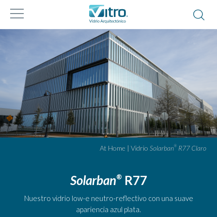
At Home | Vidrio
Solarban
R77 Claro
®
Solarban
R77
®
Nuestro vidrio low-e neutro-reflectivo con una suave
apariencia azul plata.